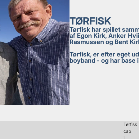
TØRFISK
Tørfisk har spillet sam
af Egon Kirk, Anker Hvi
Rasmussen og Bent Kir
Tørfisk, er efter eget
boyband - og har base i
Tørfisk
cap
i