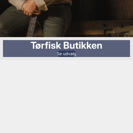
Tørfisk Butikken
Se udvalg