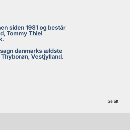
men siden 1981 og består
id, Tommy Thiel
k.
 udsagn danmarks ældste
 Thyborøn, Vestjylland.
Se alt