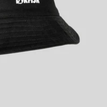
Politik om beskyttelse af persondata
Servicevilkår
Refusionspolitik