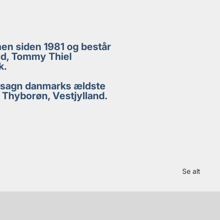
men siden 1981 og består
id, Tommy Thiel
k.
 udsagn danmarks ældste
 Thyborøn, Vestjylland.
Se alt