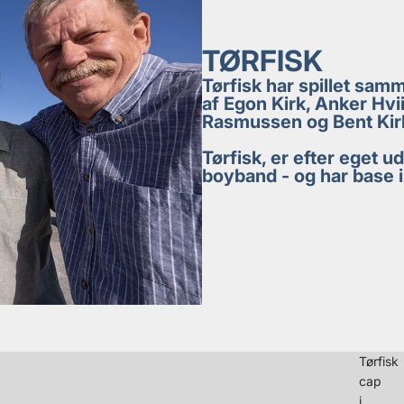
TØRFISK
Tørfisk har spillet sam
af Egon Kirk, Anker Hvi
Rasmussen og Bent Kir
Tørfisk, er efter eget
boyband - og har base i
Tørfisk
cap
i